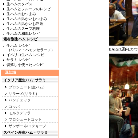
生ハムのタパス
生ハムとフルーツのレシピ
生ハムのおつまみ
生ハムの温かいおつまみ
生ハムの温かいお料理
生ハムのスープ料理
生ハムの和風レシピ
素材別生ハム レシピ
生ハム レシピ
BARの店内.
（パルマ・ハモンセラーノ）
イベリコ生ハム レシピ
サラミ レシピ
切落しを使ったレシピ
豆知識
イタリア産生ハム･サラミ
プロシュート(生ハム)
サラーメ(サラミ)
パンチェッタ
コッパ
モルタデッラ
プロシュートコット
ザンポーネ/コテキーノ
スペイン産生ハム・サラミ