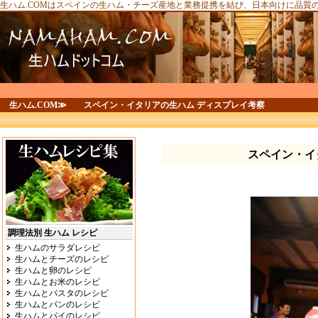
生ハム.COMはスペインの生ハム・チーズ産地と業務提携を結び、日本向けに品質
生ハム.COM≫
スペイン・イタリアの生ハム ディスプレイ考察
スペイン・イ
調理法別 生ハム レシピ
生ハムのサラダレシピ
生ハムとチーズのレシピ
生ハムと卵のレシピ
生ハムとお米のレシピ
生ハムとパスタのレシピ
生ハムとパンのレシピ
生ハムとパイのレシピ