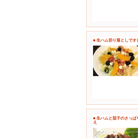
■ 生ハム切り落としで
■ 生ハムと茄子のさっぱ
え