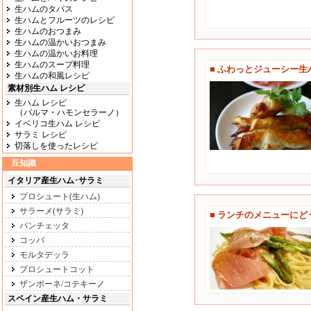
生ハムのタパス
生ハムとフルーツのレシピ
生ハムのおつまみ
生ハムの温かいおつまみ
生ハムの温かいお料理
生ハムのスープ料理
■ ふわっとジューシー
生ハムの和風レシピ
素材別生ハム レシピ
生ハム レシピ
（パルマ・ハモンセラーノ）
イベリコ生ハム レシピ
サラミ レシピ
切落しを使ったレシピ
豆知識
イタリア産生ハム･サラミ
プロシュート(生ハム)
サラーメ(サラミ)
■ ランチのメニューに
パンチェッタ
コッパ
モルタデッラ
プロシュートコット
ザンポーネ/コテキーノ
スペイン産生ハム・サラミ