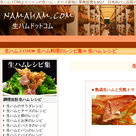
生ハム.COMはスペインの生ハム・チーズ産地と業務提携を結び、日本向けに品質
生ハム.COM≫
生ハム料理のレシピ集≫
生ハム レシピ
■ 熟成生ハムと完熟ト
調理法別 生ハム レシピ
生ハムのサラダレシピ
生ハムとチーズのレシピ
生ハムと卵のレシピ
生ハムとお米のレシピ
生ハムとパスタのレシピ
生ハムとパンのレシピ
生ハムとパイのレシピ