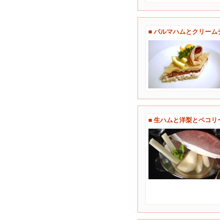
■ パルマハムとクリー
■ 生ハムと洋梨とペコ