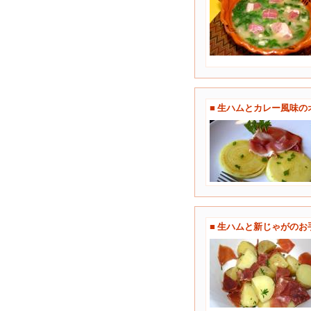
■ 生ハムとカレー風味
■ 生ハムと新じゃがの