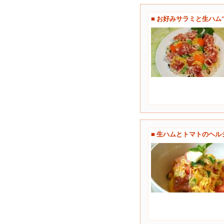
■ お好みサラミと生ハ
■ 生ハムとトマトのヘ