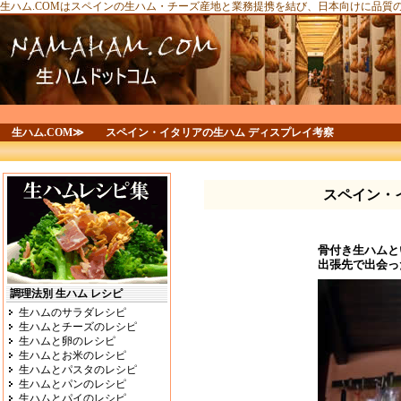
生ハム.COMはスペインの生ハム・チーズ産地と業務提携を結び、日本向けに品質
生ハム.COM≫
スペイン・イタリアの生ハム ディスプレイ考察
スペイン・
骨付き生ハムと
出張先で出会っ
調理法別 生ハム レシピ
生ハムのサラダレシピ
生ハムとチーズのレシピ
生ハムと卵のレシピ
生ハムとお米のレシピ
生ハムとパスタのレシピ
生ハムとパンのレシピ
生ハムとパイのレシピ