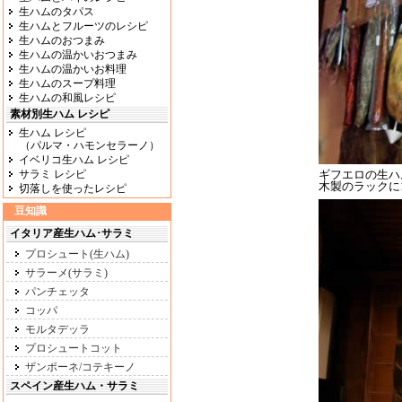
生ハムのタパス
生ハムとフルーツのレシピ
生ハムのおつまみ
生ハムの温かいおつまみ
生ハムの温かいお料理
生ハムのスープ料理
生ハムの和風レシピ
素材別生ハム レシピ
生ハム レシピ
（パルマ・ハモンセラーノ）
イベリコ生ハム レシピ
サラミ レシピ
ギフエロの生ハ
木製のラックに
切落しを使ったレシピ
豆知識
イタリア産生ハム･サラミ
プロシュート(生ハム)
サラーメ(サラミ)
パンチェッタ
コッパ
モルタデッラ
プロシュートコット
ザンポーネ/コテキーノ
スペイン産生ハム・サラミ